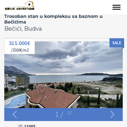
Trosoban stan u kompleksu sa baznom u
Bečićima
Bečići, Budva
315.000€
SALE
/2560€/m2
1
/
12
ID:
13085