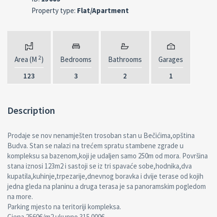
Property type:
Flat/Apartment
2
Area (M
)
Bedrooms
Bathrooms
Garages
123
3
2
1
Description
Prodaje se nov nenamješten trosoban stan u Bečićima,opština
Budva. Stan se nalazi na trećem spratu stambene zgrade u
kompleksu sa bazenom,koji je udaljen samo 250m od mora. Površina
stana iznosi 123m2 i sastoji se iz tri spavaće sobe,hodnika,dva
kupatila,kuhinje,trpezarije,dnevnog boravka i dvije terase od kojih
jedna gleda na planinu a druga terasa je sa panoramskim pogledom
na more.
Parking mjesto na teritoriji kompleksa.
Cjena 2560€/m2 ukupno 315.000€