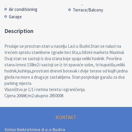
Air conditioning
Terrace/Balcony
Garage
Description
Prodaje se prostran stan u naselju Lazi u Budvi.Stan se nalazi na
trećem spratu stambene zgrade bez lita,u blizini marketa Maximal.
Ovaj stan se sastoji iz dva stana koje spaja veliki hodnik. Površina
stana iznosi 138m2 i sastoji se iz tri spavaće sobe, tri kupatila,veliki
hodnik,kuhinja,prostrani dnevni boravak i dvije terase od kojih jedna
gleda na more a druga je zastakljena. Stan posjeduje garažu za dva
parking mjesta.
Vlasništvo je 1/1 i netma tereta i ograničenja.
Cijena 2066€/m2 ukupno 285000€
KONTAKT
Sirius Nekretnine d.o.o Budva