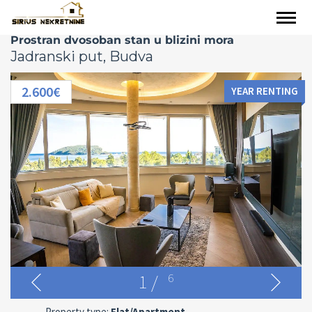
Prostran dvosoban stan u blizini mora
Jadranski put, Budva
2.600€
YEAR RENTING
1
/
6
Property type:
Flat/Apartment