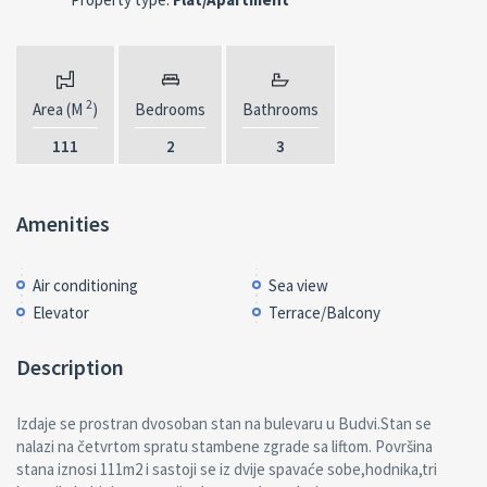
2
Area (M
)
Bedrooms
Bathrooms
111
2
3
Amenities
Air conditioning
Sea view
Elevator
Terrace/Balcony
Description
Izdaje se prostran dvosoban stan na bulevaru u Budvi.Stan se
nalazi na četvrtom spratu stambene zgrade sa liftom. Površina
stana iznosi 111m2 i sastoji se iz dvije spavaće sobe,hodnika,tri